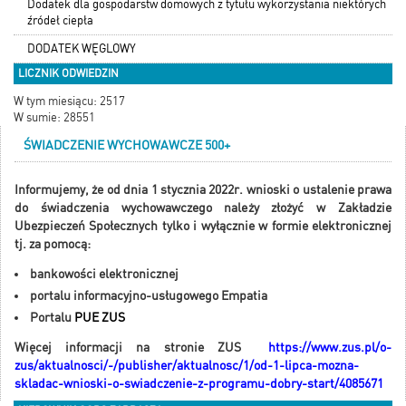
Dodatek dla gospodarstw domowych z tytułu wykorzystania niektórych
źródeł ciepła
DODATEK WĘGLOWY
LICZNIK ODWIEDZIN
W tym miesiącu: 2517
W sumie: 28551
ŚWIADCZENIE WYCHOWAWCZE 500+
Informujemy, że od dnia 1 stycznia 2022r. wnioski o ustalenie prawa
do świadczenia wychowawczego należy złożyć w Zakładzie
Ubezpieczeń Społecznych tylko i wyłącznie w formie elektronicznej
tj. za pomocą:
bankowości elektronicznej
portalu
informacyjno-usługowego
Empatia
Portalu
PUE ZUS
Więcej informacji na stronie ZUS
https://www.zus.pl/o-
zus/aktualnosci/-/publisher/aktualnosc/1/od-1-lipca-mozna-
skladac-wnioski-o-swiadczenie-z-programu-dobry-start/4085671