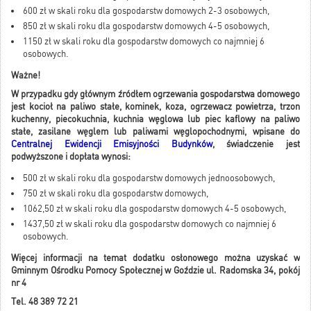
600 zł w skali roku dla gospodarstw domowych 2-3 osobowych,
850 zł w skali roku dla gospodarstw domowych 4-5 osobowych,
1150 zł w skali roku dla gospodarstw domowych co najmniej 6
osobowych.
Ważne!
W przypadku gdy głównym źródłem ogrzewania gospodarstwa domowego
jest kocioł na paliwo stałe, kominek, koza, ogrzewacz powietrza, trzon
kuchenny, piecokuchnia, kuchnia węglowa lub piec kaflowy na paliwo
stałe, zasilane węglem lub paliwami węglopochodnymi, wpisane do
Centralnej Ewidencji Emisyjności Budynków
, świadczenie jest
podwyższone i dopłata wynosi:
500 zł w skali roku dla gospodarstw domowych jednoosobowych,
750 zł w skali roku dla gospodarstw domowych,
1062,50 zł w skali roku dla gospodarstw domowych 4-5 osobowych,
1437,50 zł w skali roku dla gospodarstw domowych co najmniej 6
osobowych.
Więcej informacji na temat dodatku osłonowego można uzyskać w
Gminnym Ośrodku Pomocy Społecznej w Goździe ul. Radomska 34, pokój
nr 4
Tel. 48 389 72 21