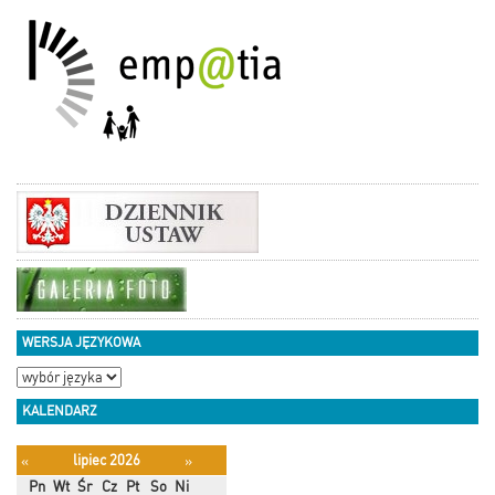
WERSJA JĘZYKOWA
KALENDARZ
lipiec 2026
«
»
Pn
Wt
Śr
Cz
Pt
So
Ni