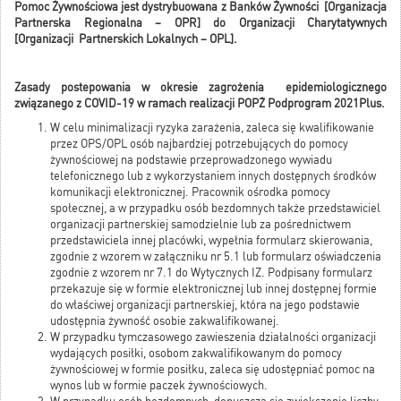
Pomoc Żywnościowa jest dystrybuowana z Banków Żywności [Organizacja
Partnerska Regionalna – OPR] do Organizacji Charytatywnych
[Organizacji Partnerskich Lokalnych – OPL].
Zasady postepowania w okresie zagrożenia epidemiologicznego
związanego z COVID-19 w ramach realizacji POPŻ Podprogram 2021Plus.
W celu minimalizacji ryzyka zarażenia, zaleca się kwalifikowanie
przez OPS/OPL osób najbardziej potrzebujących do pomocy
żywnościowej na podstawie przeprowadzonego wywiadu
telefonicznego lub z wykorzystaniem innych dostępnych środków
komunikacji elektronicznej. Pracownik ośrodka pomocy
społecznej, a w przypadku osób bezdomnych także przedstawiciel
organizacji partnerskiej samodzielnie lub za pośrednictwem
przedstawiciela innej placówki, wypełnia formularz skierowania,
zgodnie z wzorem w załączniku nr 5.1 lub formularz oświadczenia
zgodnie z wzorem nr 7.1 do Wytycznych IZ. Podpisany formularz
przekazuje się w formie elektronicznej lub innej dostępnej formie
do właściwej organizacji partnerskiej, która na jego podstawie
udostępnia żywność osobie zakwalifikowanej.
W przypadku tymczasowego zawieszenia działalności organizacji
wydających posiłki, osobom zakwalifikowanym do pomocy
żywnościowej w formie posiłku, zaleca się udostępniać pomoc na
wynos lub w formie paczek żywnościowych.