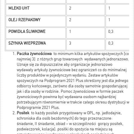
MLEKO UHT
2
1
OLEJ RZEPAKOWY
2
1
POWIDŁA ŚLIWKOWE
1
0,3
SZYNKA WIEPRZOWA
3
0,3
Paczka żywnościowa
to minimum kilka artykułów spożywczych [co
najmniej 3] z różnych grup towarowych wydawanych jednorazowo.
Uznaje się za dopuszczalne aby organizacje jednorazowo
wydawały artykuły żywnościowe bez ograniczeń co do minimalnej
liczby produktów w pojedynczym wydaniu. Zestaw artykułów
spożywczych na Podprogram 2021 Plus określony jest dla jednego
odbiorcy końcowego, zarówno dla osoby samotnie gospodarującej
jak i dla osoby w rodzinie. Pomoc żywnościowa w formie paczek
żywnościowych powinna być wydawana osobom najbardziej
potrzebującym równomiernie w trakcie całego okresu dystrybucji w
Podprogramie 2021 Plus.
Posiłek
to każdy posiłek przygotowany w OPL, np. jadłodajnie,
schroniska dla osób bezdomnych] do tego przeznaczone:
śniadanie, II śniadanie, obiad – w szczególności gorący posiłek,
podwieczorek, kolacja]. posiłki do spożycia na miejscu są