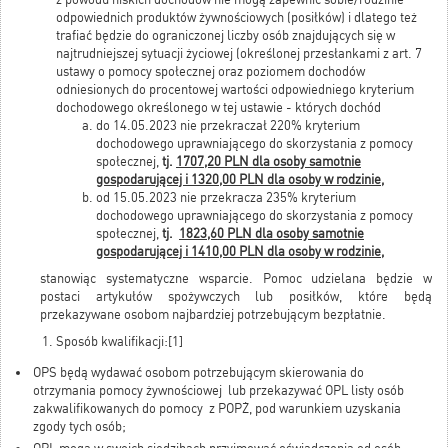
odpowiednich produktów żywnościowych (posiłków) i dlatego też
trafiać będzie do ograniczonej liczby osób znajdujących się w
najtrudniejszej sytuacji życiowej (określonej przesłankami z art. 7
ustawy o pomocy społecznej oraz poziomem dochodów
odniesionych do procentowej wartości odpowiedniego kryterium
dochodowego określonego w tej ustawie - których dochód
do 14.05.2023 nie przekraczał 220% kryterium
dochodowego uprawniającego do skorzystania z pomocy
społecznej,
tj.
1707,20 PLN dla osoby samotnie
gospodarującej i 1320,00 PLN dla osoby w rodzinie,
od 15.05.2023 nie przekracza 235% kryterium
dochodowego uprawniającego do skorzystania z pomocy
społecznej,
tj.
1823,60 PLN dla osoby samotnie
gospodarującej i 1410,00 PLN dla osoby w rodzinie,
stanowiąc systematyczne wsparcie. Pomoc udzielana będzie w
postaci artykułów spożywczych lub posiłków, które będą
przekazywane osobom najbardziej potrzebującym bezpłatnie.
Sposób kwalifikacji:
[1]
OPS będą wydawać osobom potrzebującym skierowania do
otrzymania pomocy żywnościowej lub przekazywać OPL listy osób
zakwalifikowanych do pomocy z POPŻ, pod warunkiem uzyskania
zgody tych osób;