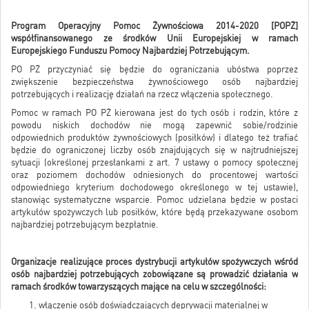
Program Operacyjny Pomoc Żywnościowa 2014-2020 [POPŻ]
współfinansowanego ze środków Unii Europejskiej w ramach
Europejskiego Funduszu Pomocy Najbardziej Potrzebującym.
PO PŻ przyczyniać się będzie do ograniczania ubóstwa poprzez
zwiększenie bezpieczeństwa żywnościowego osób najbardziej
potrzebujących i realizację działań na rzecz włączenia społecznego.
Pomoc w ramach PO PŻ kierowana jest do tych osób i rodzin, które z
powodu niskich dochodów nie mogą zapewnić sobie/rodzinie
odpowiednich produktów żywnościowych (posiłków) i dlatego też trafiać
będzie do ograniczonej liczby osób znajdujących się w najtrudniejszej
sytuacji (określonej przesłankami z art. 7 ustawy o pomocy społecznej
oraz poziomem dochodów odniesionych do procentowej wartości
odpowiedniego kryterium dochodowego określonego w tej ustawie),
stanowiąc systematyczne wsparcie. Pomoc udzielana będzie w postaci
artykułów spożywczych lub posiłków, które będą przekazywane osobom
najbardziej potrzebującym bezpłatnie.
Organizacje realizujące proces dystrybucji artykułów spożywczych wśród
osób najbardziej potrzebujących zobowiązane są prowadzić działania w
ramach środków towarzyszących mające na celu w szczególności:
włączenie osób doświadczających deprywacji materialnej w