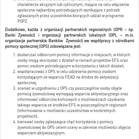
charakterze akcyjnym lub cyklicznym, mające na celu włączenie
społeczne najbardziej potrzebujących wynikające z potrzeb
zgłaszanych przez uczestników biorących udział w programie
POPŻ.
Dodatkowo, każda z organizacji partnerskich regionalnych (OPR – np.
Banki Żywności) i organizacji partnerskich lokalnych (OPL – m.in.
organizacje partnerskie Banków Żywności) we współpracy z ośrodkami
pomocy społecznej (OPS) zobowiązana jest:
dostarczać odbiorcom pomocy informacje o miejscach, w których
osoby mogą skorzystać z działań w ramach projektów EFS oraz
pomoc osobom potrzebującym w korzystaniu z takich działań,
współpracować z OPS w celu udzielenia pomocy osobom
korzystającym ze wsparcia FEAD na drodze do aktywizacji
społecznej,
oceniać w uzgodnieniu z OPS czy poszczególne osoby objęte
pomocą żywnościową wymagają wsparcia aktywizacyjnego oraz
informować odbiorców końcowych o możliwościach uzyskania
takiego wsparcia ze środków EFS w poszczególnych regionach
(informowanie o możliwości uczestnictwa w konkretnych
projektach),
kierować osoby zgłaszające chęć korzystania z pomocy
żywnościowej do OPS celem oceny w zakresie możliwości objęcia
wsparciem aktywizacyjnym.