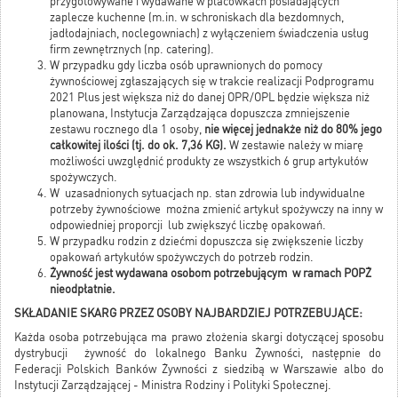
przygotowywane i wydawane w placówkach posiadających
zaplecze kuchenne (m.in. w schroniskach dla bezdomnych,
jadłodajniach, noclegowniach) z wyłączeniem świadczenia usług
firm zewnętrznych (np. catering).
W przypadku gdy liczba osób uprawnionych do pomocy
żywnościowej zgłaszających się w trakcie realizacji Podprogramu
2021 Plus jest większa niż do danej OPR/OPL będzie większa niż
planowana, Instytucja Zarządzająca dopuszcza zmniejszenie
zestawu rocznego dla 1 osoby,
nie więcej jednakże niż do 80% jego
całkowitej ilości (tj. do ok. 7,36 KG).
W zestawie należy w miarę
możliwości uwzględnić produkty ze wszystkich 6 grup artykułów
spożywczych.
W uzasadnionych sytuacjach np. stan zdrowia lub indywidualne
potrzeby żywnościowe można zmienić artykuł spożywczy na inny w
odpowiedniej proporcji lub zwiększyć liczbę opakowań.
W przypadku rodzin z dziećmi dopuszcza się zwiększenie liczby
opakowań artykułów spożywczych do potrzeb rodzin.
Żywność jest wydawana osobom potrzebującym w ramach POPŻ
nieodpłatnie.
SKŁADANIE SKARG PRZEZ OSOBY NAJBARDZIEJ POTRZEBUJĄCE:
Każda osoba potrzebująca ma prawo złożenia skargi dotyczącej sposobu
dystrybucji żywność do lokalnego Banku Żywności, następnie do
Federacji Polskich Banków Żywności z siedzibą w Warszawie albo do
Instytucji Zarządzającej - Ministra Rodziny i Polityki Społecznej.