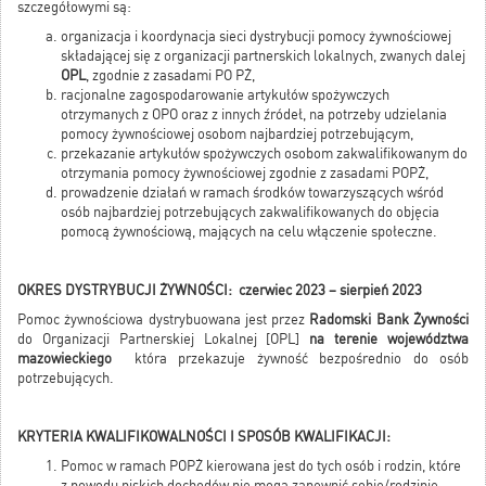
szczegółowymi są:
organizacja i koordynacja sieci dystrybucji pomocy żywnościowej
składającej się z organizacji partnerskich lokalnych, zwanych dalej
OPL
, zgodnie z zasadami PO PŻ,
racjonalne zagospodarowanie artykułów spożywczych
otrzymanych z OPO oraz z innych źródeł, na potrzeby udzielania
pomocy żywnościowej osobom najbardziej potrzebującym,
przekazanie artykułów spożywczych osobom zakwalifikowanym do
otrzymania pomocy żywnościowej zgodnie z zasadami POPŻ,
prowadzenie działań w ramach środków towarzyszących wśród
osób najbardziej potrzebujących zakwalifikowanych do objęcia
pomocą żywnościową, mających na celu włączenie społeczne.
OKRES DYSTRYBUCJI ŻYWNOŚCI: czerwiec
2023 – sierpień 2023
Pomoc żywnościowa dystrybuowana jest przez
Radomski Bank Żywności
do Organizacji Partnerskiej Lokalnej [OPL]
na terenie województwa
mazowieckiego
która przekazuje żywność bezpośrednio do osób
potrzebujących.
KRYTERIA KWALIFIKOWALNOŚCI I SPOSÓB KWALIFIKACJI:
Pomoc w ramach POPŻ kierowana jest do tych osób i rodzin, które
z powodu niskich dochodów nie mogą zapewnić sobie/rodzinie