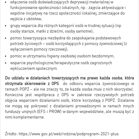
włączenie osób doświadczających deprywacji materialnej w
funkcjonowanie społeczności lokalnych, np.: zajęcia aktywizujące i
wspólne inicjatywy na rzecz społeczności lokalnej, zmierzające do
wyjścia z ubóstwa;
grupy wsparcia dla różnych kategorii osób w trudnej sytuacji (np.
osoby starsze, matki z dziećmi, osoby samotne);
pomoc towarzysząca niezbędna do zaspokajania podstawowych
potrzeb życiowych – osób korzystających z pomocy żywnościowej (z
wyłączeniem pomocy rzeczowej);
pomoc w utrzymaniu higieny osobistej osobom bezdomnym;
wsparcie psychologiczne/terapeutyczne osób zagrożonych
wykluczeniem społecznym.
Do udziału w działaniach towarzyszących ma prawo każda osoba
,
która
otrzymała skierowanie z OPS
do odbioru wsparcia żywnościowego w
ramach POPŻ – ale nie znaczy to, że każda osoba musi z nich skorzystać.
Konieczna jest współpraca z OPS w zakresie rzeczywistych potrzeb
objęcia wsparciem działaniami osób, które korzystają z POPŻ. Działania
nie mogą się pokrywać z działaniami prowadzonymi w ramach innych
funduszy unijnych (EFS i PROW) w danym województwie, ale muszą być z
nimi komplementarne.
Źródło:
https://www.gov.pl/web/rodzina/podprogram-2021-plus