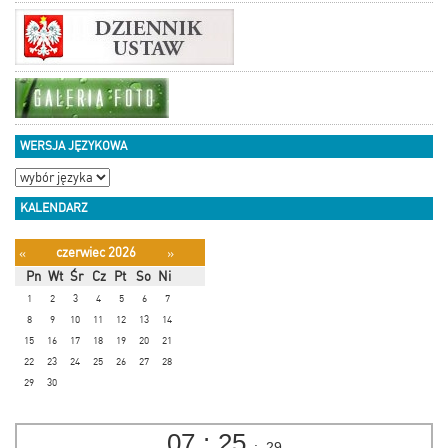
WERSJA JĘZYKOWA
KALENDARZ
czerwiec 2026
«
»
Pn
Wt
Śr
Cz
Pt
So
Ni
1
2
3
4
5
6
7
8
9
10
11
12
13
14
15
16
17
18
19
20
21
22
23
24
25
26
27
28
29
30
07
:
25
:
30