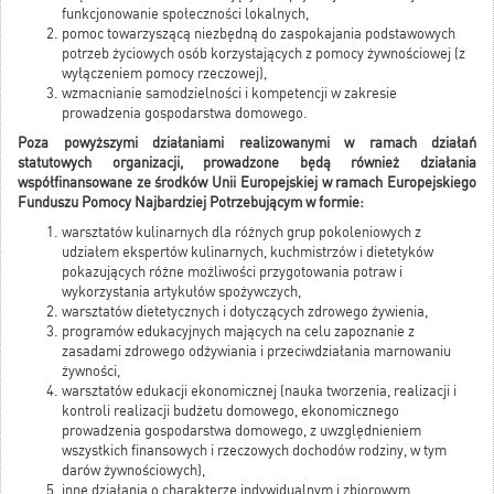
funkcjonowanie społeczności lokalnych,
pomoc towarzyszącą niezbędną do zaspokajania podstawowych
potrzeb życiowych osób korzystających z pomocy żywnościowej (z
wyłączeniem pomocy rzeczowej),
wzmacnianie samodzielności i kompetencji w zakresie
prowadzenia gospodarstwa domowego.
Poza powyższymi działaniami realizowanymi w ramach działań
statutowych organizacji, prowadzone będą również działania
współfinansowane ze środków Unii Europejskiej w ramach Europejskiego
Funduszu Pomocy Najbardziej Potrzebującym w formie:
warsztatów kulinarnych dla różnych grup pokoleniowych z
udziałem ekspertów kulinarnych, kuchmistrzów i dietetyków
pokazujących różne możliwości przygotowania potraw i
wykorzystania artykułów spożywczych,
warsztatów dietetycznych i dotyczących zdrowego żywienia,
programów edukacyjnych mających na celu zapoznanie z
zasadami zdrowego odżywiania i przeciwdziałania marnowaniu
żywności,
warsztatów edukacji ekonomicznej (nauka tworzenia, realizacji i
kontroli realizacji budżetu domowego, ekonomicznego
prowadzenia gospodarstwa domowego, z uwzględnieniem
wszystkich finansowych i rzeczowych dochodów rodziny, w tym
darów żywnościowych),
inne działania o charakterze indywidualnym i zbiorowym