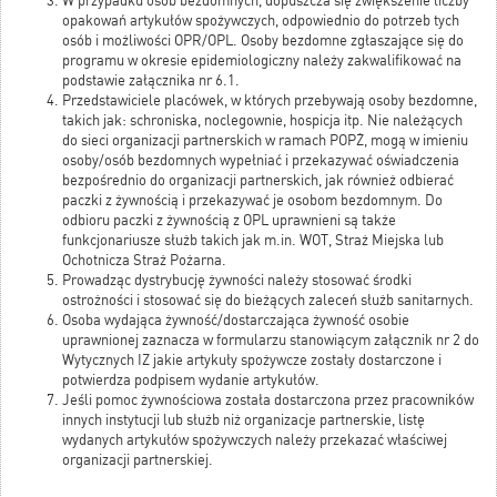
W przypadku osób bezdomnych, dopuszcza się zwiększenie liczby
opakowań artykułów spożywczych, odpowiednio do potrzeb tych
osób i możliwości OPR/OPL. Osoby bezdomne zgłaszające się do
programu w okresie epidemiologiczny należy zakwalifikować na
podstawie załącznika nr 6.1.
Przedstawiciele placówek, w których przebywają osoby bezdomne,
takich jak: schroniska, noclegownie, hospicja itp. Nie należących
do sieci organizacji partnerskich w ramach POPŻ, mogą w imieniu
osoby/osób bezdomnych wypełniać i przekazywać oświadczenia
bezpośrednio do organizacji partnerskich, jak również odbierać
paczki z żywnością i przekazywać je osobom bezdomnym. Do
odbioru paczki z żywnością z OPL uprawnieni są także
funkcjonariusze służb takich jak m.in. WOT, Straż Miejska lub
Ochotnicza Straż Pożarna.
Prowadząc dystrybucję żywności należy stosować środki
ostrożności i stosować się do bieżących zaleceń służb sanitarnych.
Osoba wydająca żywność/dostarczająca żywność osobie
uprawnionej zaznacza w formularzu stanowiącym załącznik nr 2 do
Wytycznych IZ jakie artykuły spożywcze zostały dostarczone i
potwierdza podpisem wydanie artykułów.
Jeśli pomoc żywnościowa została dostarczona przez pracowników
innych instytucji lub służb niż organizacje partnerskie, listę
wydanych artykułów spożywczych należy przekazać właściwej
organizacji partnerskiej.