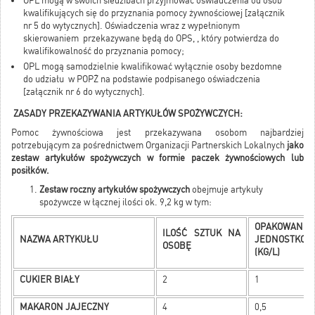
OPL mogą w swoich siedzibach przyjmować oświadczenia od osób
kwalifikujących się do przyznania pomocy żywnościowej [załącznik
nr 5 do wytycznych]. Oświadczenia wraz z wypełnionym
skierowaniem przekazywane będą do OPS, , który potwierdza do
kwalifikowalność do przyznania pomocy;
OPL mogą samodzielnie kwalifikować wyłącznie osoby bezdomne
do udziału w POPŻ na podstawie podpisanego oświadczenia
[załącznik nr 6 do wytycznych].
ZASADY PRZEKAZYWANIA ARTYKUŁÓW SPOŻYWCZYCH:
Pomoc żywnościowa jest przekazywana osobom najbardziej
potrzebującym za pośrednictwem Organizacji Partnerskich Lokalnych
jako
zestaw artykułów spożywczych w formie paczek żywnościowych lub
posiłków.
Zestaw roczny artykułów spożywczych
obejmuje artykuły
spożywcze w łącznej ilości ok. 9,2 kg w tym:
OPAKOWANIE
ILOŚĆ SZTUK NA
NAZWA ARTYKUŁU
JEDNOSTKOW
OSOBĘ
(KG/L)
CUKIER BIAŁY
2
1
MAKARON JAJECZNY
4
0,5