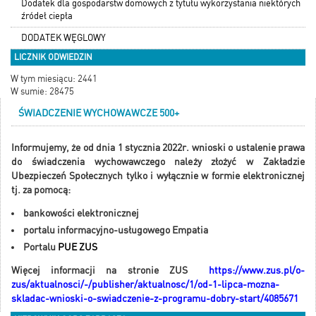
Dodatek dla gospodarstw domowych z tytułu wykorzystania niektórych
źródeł ciepła
DODATEK WĘGLOWY
LICZNIK ODWIEDZIN
W tym miesiącu: 2441
W sumie: 28475
ŚWIADCZENIE WYCHOWAWCZE 500+
Informujemy, że od dnia 1 stycznia 2022r. wnioski o ustalenie prawa
do świadczenia wychowawczego należy złożyć w Zakładzie
Ubezpieczeń Społecznych tylko i wyłącznie w formie elektronicznej
tj. za pomocą:
bankowości elektronicznej
portalu
informacyjno-usługowego
Empatia
Portalu
PUE ZUS
Więcej informacji na stronie ZUS
https://www.zus.pl/o-
zus/aktualnosci/-/publisher/aktualnosc/1/od-1-lipca-mozna-
skladac-wnioski-o-swiadczenie-z-programu-dobry-start/4085671