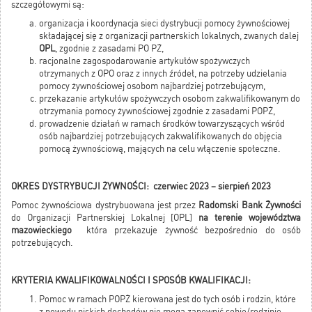
szczegółowymi są:
organizacja i koordynacja sieci dystrybucji pomocy żywnościowej
składającej się z organizacji partnerskich lokalnych, zwanych dalej
OPL
, zgodnie z zasadami PO PŻ,
racjonalne zagospodarowanie artykułów spożywczych
otrzymanych z OPO oraz z innych źródeł, na potrzeby udzielania
pomocy żywnościowej osobom najbardziej potrzebującym,
przekazanie artykułów spożywczych osobom zakwalifikowanym do
otrzymania pomocy żywnościowej zgodnie z zasadami POPŻ,
prowadzenie działań w ramach środków towarzyszących wśród
osób najbardziej potrzebujących zakwalifikowanych do objęcia
pomocą żywnościową, mających na celu włączenie społeczne.
OKRES DYSTRYBUCJI ŻYWNOŚCI: czerwiec
2023 – sierpień 2023
Pomoc żywnościowa dystrybuowana jest przez
Radomski Bank Żywności
do Organizacji Partnerskiej Lokalnej [OPL]
na terenie województwa
mazowieckiego
która przekazuje żywność bezpośrednio do osób
potrzebujących.
KRYTERIA KWALIFIKOWALNOŚCI I SPOSÓB KWALIFIKACJI:
Pomoc w ramach POPŻ kierowana jest do tych osób i rodzin, które
z powodu niskich dochodów nie mogą zapewnić sobie/rodzinie