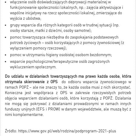
włączenie osób doświadczających deprywacji materialnej w
funkcjonowanie społeczności lokalnych, np.: zajęcia aktywizujące i
wspólne inicjatywy na rzecz społeczności lokalnej, zmierzające do
wyjścia z ubóstwa;
grupy wsparcia dla różnych kategorii osób w trudnej sytuacji (np.
osoby starsze, matki z dziećmi, osoby samotne);
pomoc towarzysząca niezbędna do zaspokajania podstawowych
potrzeb życiowych – osób korzystających z pomocy żywnościowej (z
wyłączeniem pomocy rzeczowej);
pomoc w utrzymaniu higieny osobistej osobom bezdomnym;
wsparcie psychologiczne/terapeutyczne osób zagrożonych
wykluczeniem społecznym.
Do udziału w działaniach towarzyszących ma prawo każda osoba
,
która
otrzymała skierowanie z OPS
do odbioru wsparcia żywnościowego w
ramach POPŻ – ale nie znaczy to, że każda osoba musi z nich skorzystać.
Konieczna jest współpraca z OPS w zakresie rzeczywistych potrzeb
objęcia wsparciem działaniami osób, które korzystają z POPŻ. Działania
nie mogą się pokrywać z działaniami prowadzonymi w ramach innych
funduszy unijnych (EFS i PROW) w danym województwie, ale muszą być z
nimi komplementarne.
Źródło:
https://www.gov.pl/web/rodzina/podprogram-2021-plus