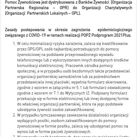
Pomoc Żywnościowa jest dystrybuowana z Banków Żywności [Organizacja
Partnerska Regionalna – OPR] do Organizacji Charytatywnych
[Organizacji Partnerskich Lokalnych – OPL].
Zasady postepowania w okresie zagrożenia epidemiologicznego
związanego z COVID-19 w ramach realizacji POPŻ Podprogram 2021Plus.
W celu minimalizacji ryzyka zarażenia, zaleca się kwalifikowanie
przez OPS/OPL osób najbardziej potrzebujących do pomocy
żywnościowej na podstawie przeprowadzonego wywiadu
telefonicznego lub z wykorzystaniem innych dostępnych środków
komunikacji elektronicznej. Pracownik ośrodka pomocy
społecznej, a w przypadku osób bezdomnych także przedstawiciel
organizacji partnerskiej samodzielnie lub za pośrednictwem
przedstawiciela innej placówki, wypełnia formularz skierowania,
zgodnie z wzorem w załączniku nr 5.1 lub formularz oświadczenia
zgodnie z wzorem nr 7.1 do Wytycznych IZ. Podpisany formularz
przekazuje się w formie elektronicznej lub innej dostępnej formie
do właściwej organizacji partnerskiej, która na jego podstawie
udostępnia żywność osobie zakwalifikowanej.
W przypadku tymczasowego zawieszenia działalności organizacji
wydających posiłki, osobom zakwalifikowanym do pomocy
żywnościowej w formie posiłku, zaleca się udostępniać pomoc na
wynos lub w formie paczek żywnościowych.