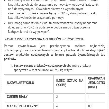
OPL mogą w swoich siedzibach przyjmować oświadczenia od osób
kwalifikujących się do przyznania pomocy żywnościowej [załącznik
nr 5 do wytycznych]. Oświadczenia wraz z wypełnionym
skierowaniem przekazywane będą do OPS, , który potwierdza do
kwalifikowalność do przyznania pomocy;
OPL mogą samodzielnie kwalifikować wyłącznie osoby bezdomne
do udziału w POPŻ na podstawie podpisanego oświadczenia
[załącznik nr 6 do wytycznych].
ZASADY PRZEKAZYWANIA ARTYKUŁÓW SPOŻYWCZYCH:
Pomoc żywnościowa jest przekazywana osobom najbardziej
potrzebującym za pośrednictwem Organizacji Partnerskich Lokalnych
jako
zestaw artykułów spożywczych w formie paczek żywnościowych lub
posiłków.
Zestaw roczny artykułów spożywczych
obejmuje artykuły
spożywcze w łącznej ilości ok. 9,2 kg w tym:
OPAKOWANIE
ILOŚĆ SZTUK NA
NAZWA ARTYKUŁU
JEDNOSTKOW
OSOBĘ
(KG/L)
CUKIER BIAŁY
2
1
MAKARON JAJECZNY
4
0,5