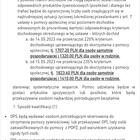
odpowiednich produktów żywnościowych (posiłków) i dlatego też
trafiać będzie do ograniczonej liczby osób znajdujących się w
najtrudniejszej sytuacji życiowej (określonej przesłankami z art. 7
ustawy o pomocy społecznej oraz poziomem dochodów
odniesionych do procentowej wartości odpowiedniego kryterium
dochodowego określonego w tej ustawie - których dochód
do 14.05.2023 nie przekraczał 220% kryterium
dochodowego uprawniającego do skorzystania z pomocy
społecznej,
tj.
1707,20 PLN dla osoby samotnie
gospodarującej i 1320,00 PLN dla osoby w rodzinie,
od 15.05.2023 nie przekracza 235% kryterium
dochodowego uprawniającego do skorzystania z pomocy
społecznej,
tj.
1823,60 PLN dla osoby samotnie
gospodarującej i 1410,00 PLN dla osoby w rodzinie,
stanowiąc systematyczne wsparcie. Pomoc udzielana będzie w
postaci artykułów spożywczych lub posiłków, które będą
przekazywane osobom najbardziej potrzebującym bezpłatnie.
Sposób kwalifikacji:
[1]
OPS będą wydawać osobom potrzebującym skierowania do
otrzymania pomocy żywnościowej lub przekazywać OPL listy osób
zakwalifikowanych do pomocy z POPŻ, pod warunkiem uzyskania
zgody tych osób;