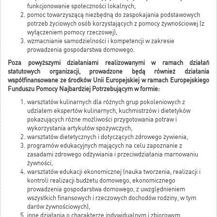
funkcjonowanie społeczności lokalnych,
pomoc towarzyszącą niezbędną do zaspokajania podstawowych
potrzeb życiowych osób korzystających z pomocy żywnościowej (z
wyłączeniem pomocy rzeczowej),
wzmacnianie samodzielności i kompetencji w zakresie
prowadzenia gospodarstwa domowego.
Poza powyższymi działaniami realizowanymi w ramach działań
statutowych organizacji, prowadzone będą również działania
współfinansowane ze środków Unii Europejskiej w ramach Europejskiego
Funduszu Pomocy Najbardziej Potrzebującym w formie:
warsztatów kulinarnych dla różnych grup pokoleniowych z
udziałem ekspertów kulinarnych, kuchmistrzów i dietetyków
pokazujących różne możliwości przygotowania potraw i
wykorzystania artykułów spożywczych,
warsztatów dietetycznych i dotyczących zdrowego żywienia,
programów edukacyjnych mających na celu zapoznanie z
zasadami zdrowego odżywiania i przeciwdziałania marnowaniu
żywności,
warsztatów edukacji ekonomicznej (nauka tworzenia, realizacji i
kontroli realizacji budżetu domowego, ekonomicznego
prowadzenia gospodarstwa domowego, z uwzględnieniem
wszystkich finansowych i rzeczowych dochodów rodziny, w tym
darów żywnościowych),
inne działania o charakterze indywidualnym i zbiorowym