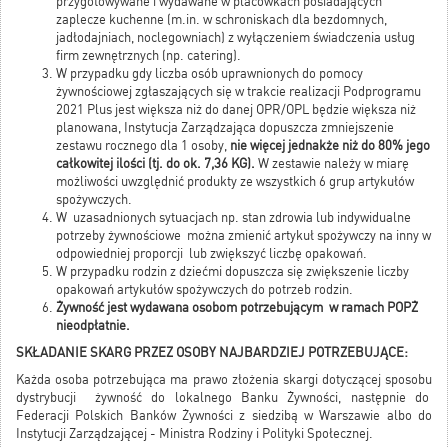
przygotowywane i wydawane w placówkach posiadających
zaplecze kuchenne (m.in. w schroniskach dla bezdomnych,
jadłodajniach, noclegowniach) z wyłączeniem świadczenia usług
firm zewnętrznych (np. catering).
W przypadku gdy liczba osób uprawnionych do pomocy
żywnościowej zgłaszających się w trakcie realizacji Podprogramu
2021 Plus jest większa niż do danej OPR/OPL będzie większa niż
planowana, Instytucja Zarządzająca dopuszcza zmniejszenie
zestawu rocznego dla 1 osoby,
nie więcej jednakże niż do 80% jego
całkowitej ilości (tj. do ok. 7,36 KG).
W zestawie należy w miarę
możliwości uwzględnić produkty ze wszystkich 6 grup artykułów
spożywczych.
W uzasadnionych sytuacjach np. stan zdrowia lub indywidualne
potrzeby żywnościowe można zmienić artykuł spożywczy na inny w
odpowiedniej proporcji lub zwiększyć liczbę opakowań.
W przypadku rodzin z dziećmi dopuszcza się zwiększenie liczby
opakowań artykułów spożywczych do potrzeb rodzin.
Żywność jest wydawana osobom potrzebującym w ramach POPŻ
nieodpłatnie.
SKŁADANIE SKARG PRZEZ OSOBY NAJBARDZIEJ POTRZEBUJĄCE:
Każda osoba potrzebująca ma prawo złożenia skargi dotyczącej sposobu
dystrybucji żywność do lokalnego Banku Żywności, następnie do
Federacji Polskich Banków Żywności z siedzibą w Warszawie albo do
Instytucji Zarządzającej - Ministra Rodziny i Polityki Społecznej.