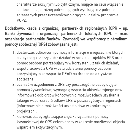
charakterze akcyjnym lub cyklicznym, mające na celu włączenie
społeczne najbardziej potrzebujących wynikające z potrzeb
zgłaszanych przez uczestników biorących udział w programie
POPŻ.
Dodatkowo, każda z organizacji partnerskich regionalnych (OPR – np.
Banki Żywności) i organizacji partnerskich lokalnych (OPL – m.in.
organizacje partnerskie Banków Żywności) we współpracy z ośrodkami
pomocy społecznej (OPS) zobowiązana jest:
dostarczać odbiorcom pomocy informacje o miejscach, w których
osoby mogą skorzystać z działań w ramach projektów EFS oraz
pomoc osobom potrzebującym w korzystaniu z takich działań,
współpracować z OPS w celu udzielenia pomocy osobom
korzystającym ze wsparcia FEAD na drodze do aktywizacji
społecznej,
oceniać w uzgodnieniu z OPS czy poszczególne osoby objęte
pomocą żywnościową wymagają wsparcia aktywizacyjnego oraz
informować odbiorców końcowych o możliwościach uzyskania
takiego wsparcia ze środków EFS w poszczególnych regionach
(informowanie o możliwości uczestnictwa w konkretnych
projektach),
kierować osoby zgłaszające chęć korzystania z pomocy
żywnościowej do OPS celem oceny w zakresie możliwości objęcia
wsparciem aktywizacyjnym.