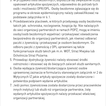
W przypadku osób bezdomnych, dopuszcza się zwiększenie liczby
opakowań artykułów spożywczych, odpowiednio do potrzeb tych
osób i możliwości OPR/OPL. Osoby bezdomne zgłaszające się do
programu w okresie epidemiologiczny należy zakwalifikować na
podstawie załącznika nr 6.1.
Przedstawiciele placówek, w których przebywają osoby bezdomne,
takich jak: schroniska, noclegownie, hospicja itp. Nie należących
do sieci organizacji partnerskich w ramach POPŻ, mogą w imieniu
osoby/osób bezdomnych wypełniać i przekazywać oświadczenia
bezpośrednio do organizacji partnerskich, jak również odbierać
paczki z żywnością i przekazywać je osobom bezdomnym. Do
odbioru paczki z żywnością z OPL uprawnieni są także
funkcjonariusze służb takich jak m.in. WOT, Straż Miejska lub
Ochotnicza Straż Pożarna.
Prowadząc dystrybucję żywności należy stosować środki
ostrożności i stosować się do bieżących zaleceń służb sanitarnych.
Osoba wydająca żywność/dostarczająca żywność osobie
uprawnionej zaznacza w formularzu stanowiącym załącznik nr 2 do
Wytycznych IZ jakie artykuły spożywcze zostały dostarczone i
potwierdza podpisem wydanie artykułów.
Jeśli pomoc żywnościowa została dostarczona przez pracowników
innych instytucji lub służb niż organizacje partnerskie, listę
wydanych artykułów spożywczych należy przekazać właściwej
organizacji partnerskiej.