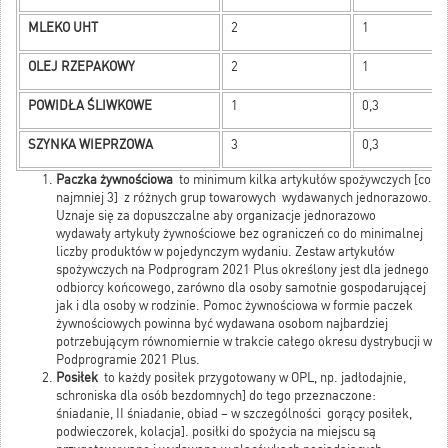
MLEKO UHT
2
1
OLEJ RZEPAKOWY
2
1
POWIDŁA ŚLIWKOWE
1
0,3
SZYNKA WIEPRZOWA
3
0,3
Paczka żywnościowa
to minimum kilka artykułów spożywczych [co
najmniej 3] z różnych grup towarowych wydawanych jednorazowo.
Uznaje się za dopuszczalne aby organizacje jednorazowo
wydawały artykuły żywnościowe bez ograniczeń co do minimalnej
liczby produktów w pojedynczym wydaniu. Zestaw artykułów
spożywczych na Podprogram 2021 Plus określony jest dla jednego
odbiorcy końcowego, zarówno dla osoby samotnie gospodarującej
jak i dla osoby w rodzinie. Pomoc żywnościowa w formie paczek
żywnościowych powinna być wydawana osobom najbardziej
potrzebującym równomiernie w trakcie całego okresu dystrybucji w
Podprogramie 2021 Plus.
Posiłek
to każdy posiłek przygotowany w OPL, np. jadłodajnie,
schroniska dla osób bezdomnych] do tego przeznaczone:
śniadanie, II śniadanie, obiad – w szczególności gorący posiłek,
podwieczorek, kolacja]. posiłki do spożycia na miejscu są