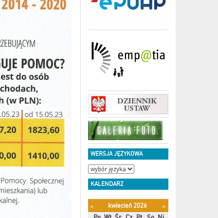
WERSJA JĘZYKOWA
KALENDARZ
kwiecień 2026
«
»
Pn
Wt
Śr
Cz
Pt
So
Ni