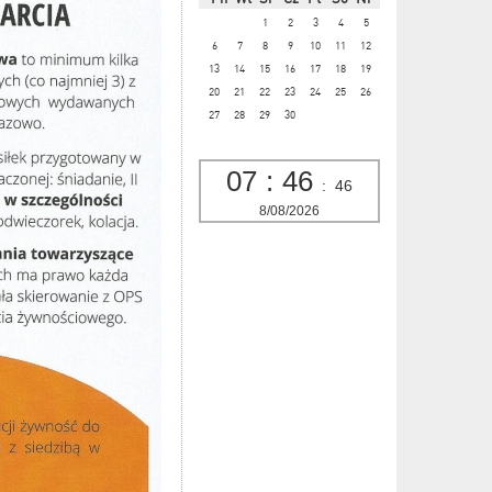
1
2
3
4
5
6
7
8
9
10
11
12
13
14
15
16
17
18
19
20
21
22
23
24
25
26
27
28
29
30
07
:
46
:
47
8/08/2026