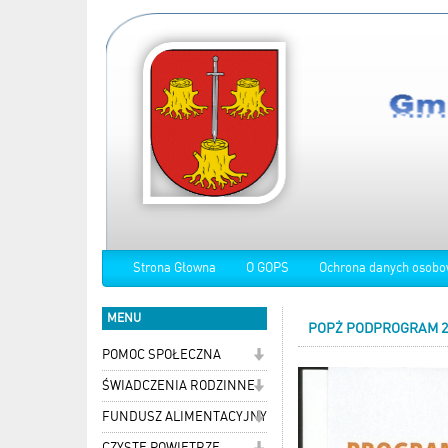
Strona Głowna
O GOPS
Ochrona danych osob
MENU
POPŻ PODPROGRAM 2
POMOC SPOŁECZNA
ŚWIADCZENIA RODZINNE
FUNDUSZ ALIMENTACYJNY
CZYSTE POWIETRZE