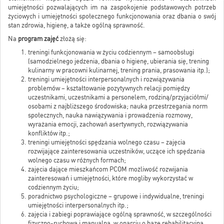
umiejętności pozwalających im na zaspokojenie podstawowych potrzeb
życiowych i umiejętności społecznego funkcjonowania oraz dbania o swój
stan zdrowia, higienę, a także ogólną sprawność.
Na
program zajęć
złożą się:
treningi funkcjonowania w życiu codziennym – samoobsługi
(samodzielnego jedzenia, dbania o higienę, ubierania się, trening
kulinarny w pracowni kulinarnej, trening prania, prasowania itp.);
treningi umiejętności interpersonalnych i rozwiązywania
problemów – kształtowanie pozytywnych relacji pomiędzy
uczestnikami, uczestnikami a personelem, rodziną/przyjaciółmi/
osobami z najbliższego środowiska; nauka przestrzegania norm
społecznych, nauka nawiązywania i prowadzenia rozmowy,
wyrażania emocji, zachowań asertywnych, rozwiązywania
konfliktów itp.;
treningi umiejętności spędzania wolnego czasu – zajęcia
rozwijające zainteresowania uczestników, uczące ich spędzania
wolnego czasu w różnych formach;
zajęcia dające mieszkańcom PCOM możliwość rozwijania
zainteresowań i umiejętności, które mogliby wykorzystać w
codziennym życiu;
poradnictwo psychologiczne – grupowe i indywidualne, treningi
umiejętności interpersonalnych itp.;
zajęcia i zabiegi poprawiające ogólną sprawność, w szczególności
fizyczno-ruchową i manualną, w oparciu o bazę rehabilitacyjną