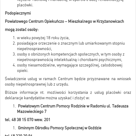
placówki.
Podopiecznymi
Powiatowego Centrum Opiekuńczo – Mieszkalnego w Krzyżanowicach
mogą zostać osoby:
w wieku powyżej 18 roku życia,
posiadające orzeczenie o znacznym lub umiarkowanym stopniu
niepełnosprawności,
osoby o obniżonych kompetencjach społecznych, w tym osoby z
niepełnosprawnością intelektualną i chorobami psychicznymi,
osoby niesamodzielne, wymagające szczególnej, całodobowej
opieki.
Świadczenie usług w ramach Centrum będzie przyznawane na wniosek
osoby niepełnosprawnej lub z urzędu.
Bliższe informacje nt. możliwości korzystania z usług placówki oraz
deklaracje kandydatów można uzyskać i złożyć w:
Powiatowym Centrum Pomocy Rodzinie w Radomiu ul. Tadeusza
Mazowieckiego 7
tel. 48 38 15 070 wew. 201
Gminnym Ośrodku Pomocy Społecznej w Goździe