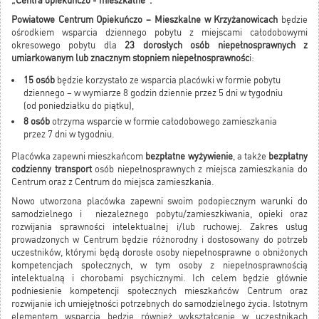
„Centra opiekuńczo - mieszkalne”.
Powiatowe Centrum Opiekuńczo – Mieszkalne w Krzyżanowicach
będzie
ośrodkiem wsparcia dziennego pobytu z miejscami całodobowymi
okresowego pobytu dla
23 dorosłych osób niepełnosprawnych z
umiarkowanym lub znacznym stopniem niepełnosprawnośc
i:
15 osób
będzie korzystało ze wsparcia placówki w formie pobytu
dziennego – w wymiarze 8 godzin dziennie przez 5 dni w tygodniu
(od poniedziałku do piątku),
8 osób
otrzyma wsparcie w formie całodobowego zamieszkania
przez 7 dni w tygodniu.
Placówka zapewni mieszkańcom
bezpłatne wyżywienie
, a także
bezpłatny
codzienny transport
osób niepełnosprawnych z miejsca zamieszkania do
Centrum oraz z Centrum do miejsca zamieszkania.
Nowo utworzona placówka zapewni swoim podopiecznym warunki do
samodzielnego i niezależnego pobytu/zamieszkiwania, opieki oraz
rozwijania sprawności intelektualnej i/lub ruchowej. Zakres usług
prowadzonych w Centrum będzie różnorodny i dostosowany do potrzeb
uczestników, którymi będą dorosłe osoby niepełnosprawne o obniżonych
kompetencjach społecznych, w tym osoby z niepełnosprawnością
intelektualną i chorobami psychicznymi. Ich celem będzie głównie
podniesienie kompetencji społecznych mieszkańców Centrum oraz
rozwijanie ich umiejętności potrzebnych do samodzielnego życia. Istotnym
elementem wsparcia będzie również wykształcenie w uczestnikach