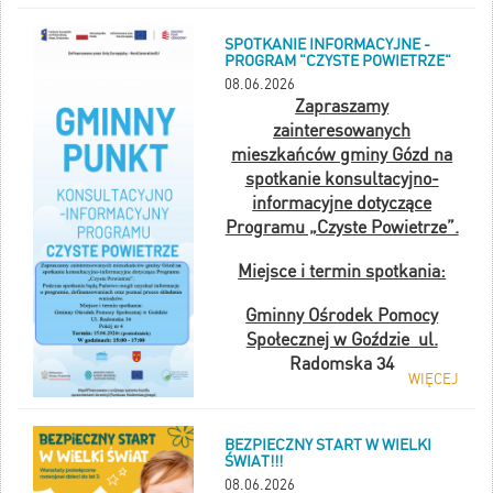
Aby zachować ciągłość wypłat i uniknąć przerw w pobieraniu
wsparcia, dokumenty należy złożyć w odpowiednim terminie.
Ustalanie prawa i wypłata świadczeń zależą bezpośrednio od daty
SPOTKANIE INFORMACYJNE -
PROGRAM "CZYSTE POWIETRZE"
złożenia wniosku.
08.06.2026
Zapraszamy
zainteresowanych
mieszkańców gminy Gózd na
spotkanie konsultacyjno-
informacyjne dotyczące
Programu „Czyste Powietrze”.
Miejsce i termin spotkania:
Gminny Ośrodek Pomocy
Społecznej w Goździe ul.
Radomska 34
WIĘCEJ
Pokój nr 4
BEZPIECZNY START W WIELKI
Termin: 15.06.2026r.
ŚWIAT!!!
(Poniedziałek)
08.06.2026