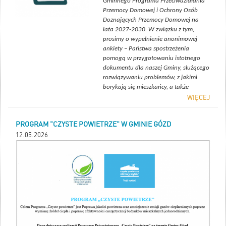
Gminnego Programu Przeciwdziałania
Przemocy Domowej i Ochrony Osób
Doznających Przemocy Domowej na
lata 2027-2030. W związku z tym,
prosimy o wypełnienie anonimowej
ankiety – Państwa spostrzeżenia
pomogą w przygotowaniu istotnego
dokumentu dla naszej Gminy, służącego
rozwiązywaniu problemów, z jakimi
borykają się mieszkańcy, a także
zaplanowaniu odpowiednich działań
WIĘCEJ
profilaktycznych.
Ankietę można wypełnić za
PROGRAM "CZYSTE POWIETRZE" W GMINIE GÓZD
pośrednictwem telefonu komórkowego,
12.05.2026
komputera, czy innych urządzeń
elektronicznych, które posiadają dostęp
do Internetu.
Link do ankiety dla dorosłych
mieszkańców:
https://dorosli-gozd.webankieta.pl/
Dziękujemy za udział w badaniu
ankietowym