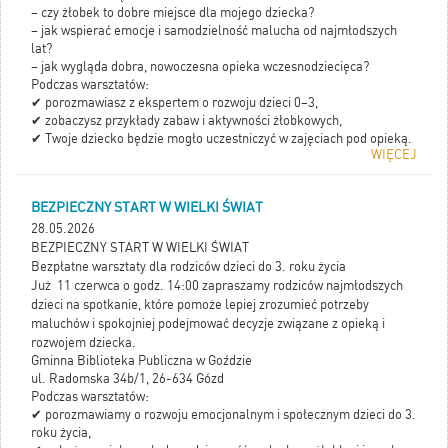
– czy żłobek to dobre miejsce dla mojego dziecka?
Malucha realizowany jest przez
– jak wspierać emocje i samodzielność malucha od najmłodszych
Fundację Zwalcz Nudę i
lat?
współfinansowany przez Ministerstwo
– jak wygląda dobra, nowoczesna opieka wczesnodziecięca?
Rodziny, Pracy i Polityki Społecznej.
Podczas warsztatów:
✔
porozmawiasz z ekspertem o rozwoju dzieci 0–3,
✔
zobaczysz przykłady zabaw i aktywności żłobkowych,
✔
Twoje dziecko będzie mogło uczestniczyć w zajęciach pod opieką.
WIĘCEJ
To spotkanie dla rodziców, którzy chcą podejmować decyzje
spokojnie i świadomie.
Udział bezpłatny
BEZPIECZNY START W WIELKI ŚWIAT
Każdy uczestnik otrzyma pamiątkowy gadżet Akademii Wsparcia
Rozwoju Malucha.
28.05.2026
Zapisz się tutaj:
BEZPIECZNY START W WIELKI ŚWIAT
https://akademiawsparcia.com.pl/wydarzenia-i-warsztaty
Bezpłatne warsztaty dla rodziców dzieci do 3. roku życia
Już 11 czerwca o godz. 14:00 zapraszamy rodziców najmłodszych
Projekt Akademia Wsparcia Rozwoju Malucha realizowany jest
dzieci na spotkanie, które pomoże lepiej zrozumieć potrzeby
przez Fundację Zwalcz Nudę i współfinansowany przez Ministerstwo
maluchów i spokojniej podejmować decyzje związane z opieką i
Rodziny, Pracy i Polityki Społecznej.
rozwojem dziecka.
Gminna Biblioteka Publiczna w Goździe
ul. Radomska 34b/1, 26-634 Gózd
Podczas warsztatów:
✔ porozmawiamy o rozwoju emocjonalnym i społecznym dzieci do 3.
roku życia,