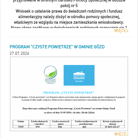
przyjmowane w Gminnym Ośrodku Pomocy Społecznej w Goździe
pokój nr 5
Wniosek o ustalenie prawa do świadczeń rodzinnych i fundusz
alimentacyjny należy złożyć
w ośrodku pomocy społecznej,
właściwym ze względu na miejsce zamieszkania wnioskodawcy.
Nowy okres zasiłkowy w świadczeniach rodzinnych rozpocznie się 1
WIĘCEJ
listopada 2026 r.
i potrwa do 31 października 2027 r. W przypadku świadczeń z
funduszu alimentacyjnego okres świadczeniowy trwa od 1
PROGRAM "CZYSTE POWIETRZE" W GMINIE GÓZD
października 2026 r. do 30 września 2027 r.
27.07.2026
Przypominamy o kryteriach dochodowych:
Zasiłek rodzinny oraz dodatki do zasiłku rodzinnego 674 zł
miesięcznie na osobę w rodzinie 764 zł w przypadku, gdy członkiem
rodziny jest dziecko z niepełnosprawnością.
Świadczenia z funduszu alimentacyjnego: przyznawane są w
wysokości bieżąco ustalonych alimentów nie wyższej jednak niż
1 000 zł miesięcznie.
Od 1 października 2026r. wzrośnie próg dochodowy dla świadczeń z
funduszu alimentacyjnego.
Zgodnie z Obwieszczeniem Ministra Rodziny, Pracy i Polityki
Społecznej z dnia 22 stycznia 2026r. w sprawie wysokości
kwoty kryterium dochodowego uprawniającego do świadczeń z
funduszu alimentacyjnego od dnia 1 października 2026r. (M.P. z
2026r., poz. 138) dochód nie może przekroczyć 1665,00 zł na osobę
w rodzinie.
WIĘCEJ