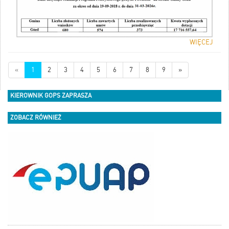
WIĘCEJ
«
1
2
3
4
5
6
7
8
9
»
KIEROWNIK GOPS ZAPRASZA
ZOBACZ RÓWNIEŻ