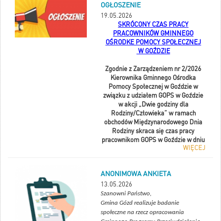
OGŁOSZENIE
19.05.2026
SKRÓCONY CZAS PRACY
PRACOWNIKÓW GMINNEGO
OŚRODKE POMOCY SPOŁECZNEJ
W GOŹDZIE
Zgodnie z Zarządzeniem nr
2/202
6
Kierownika Gminnego Ośrodka
Pomocy Społecznej w Goździe
w
związku z udziałem GOPS w Goździe
w akcji „Dwie godziny dla
Rodziny/Człowieka” w ramach
obchodów Międzynarodowego Dnia
Rodziny skraca się czas pracy
pracownikom GOPS w Goździe w dniu
WIĘCEJ
wybranym przez pracownika
tj. 21 maja 2026r. lub 22 maja
2026r. o dwie godziny.
ANONIMOWA ANKIETA
13.05.2026
Szanowni Państwo,
Gmina Gózd realizuje badanie
społeczne na rzecz opracowania