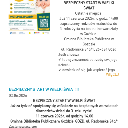
BEZPIECZNY START W WIELKI
W godzinach: 15:00-17:00
ŚWIAT
Ostatnie miejsca!
Już 11 czerwca 2026r. o godz. 14:00
zapraszamy rodziców maluchów do
3. roku życia na bezpłatne warsztaty
w Goździe.
Gminna Biblioteka Publiczna w
Goździe
ul. Radomska 34b/1, 26-634 Gózd
Jeśli chcesz:
✔
lepiej zrozumieć potrzeby swojego
dziecka,
✔
dowiedzieć się, jak wspierać jego
WIĘCEJ
rozwój i emocje,
✔
porozmawiać z ekspertem w
spokojnej, przyjaznej atmosferze,
BEZPIECZNY START W WIELKI ŚWIAT!!!
- to spotkanie jest właśnie dla Ciebie.
03.06.2026
Przyjdź razem z dzieckiem.
BEZPIECZNY START W WIELKI ŚWIAT
Na uczestników czeka pamiątkowy
Już za tydzień spotykamy się w Goździe na bezpłatnych warsztatach
gadżet Akademii
dlarodziców dzieci do 3. roku życia!
Udział bezpłatny – obowiązują zapisy
11 czerwca 2026r. od godziny 14:00
https://akademiawsparcia.com.pl/wydarze
Gminna Biblioteka Publiczna w Goździe, GÓZD, ul. Radomska 34b/1
i-warsztaty
Zastanawiasz się:
Projekt Akademia Wsparcia Rozwoju