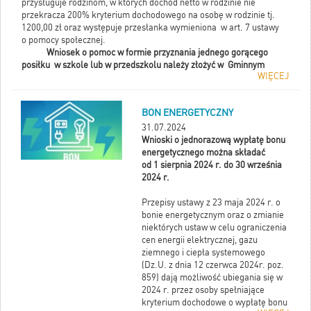
przysługuje rodzinom, w których dochód netto w rodzinie nie
Poniedziałek: 8:00-11:00
przekracza 200% kryterium dochodowego na osobę w rodzinie tj.
Wtorek:
1200,00 zł oraz występuje przesłanka wymieniona w art. 7 ustawy
15:00-18:00
o pomocy społecznej.
Środa:
Wniosek o pomoc w formie przyznania jednego gorącego
8:00-11:00
posiłku w szkole lub w przedszkolu należy złożyć w Gminnym
WIĘCEJ
Ośrodku Pomocy Społecznej w Goździe, ul. Radomska 34, tel.
Czwartek: 8:00-11:00
48 320 20 96
Piątek:
Wraz z wnioskiem o pomoc należy złożyć dokumenty potwierdzające
8:00-11:00
BON ENERGETYCZNY
sytuację dochodową rodziny tj:
KONTAKT:
31.07.2024
zaświadczenie lub oświadczenie o dochodach za miesiąc
Telefon: 48 389 72 21
Wnioski o jednorazową wypłatę bonu
poprzedzający złożenie wniosku,
e-mail: czyste.powietrze@gozd.pl
energetycznego można składać
zaświadczenie lub oświadczenie o osiąganych dochodach z
od 1 sierpnia 2024 r. do 30 września
prowadzonej działalności gospodarczej,
2024 r.
decyzja oraz odcinek renty lub emerytury za miesiąc
poprzedzający złożenie wniosku,
Przepisy ustawy z 23 maja 2024 r. o
zaświadczenie o pobieranych świadczeniach rodzinnych,
bonie energetycznym oraz o zmianie
funduszu alimentacyjnym,
niektórych ustaw w celu ograniczenia
cen energii elektrycznej, gazu
zaświadczenie z urzędu gminy o wielkości gospodarstwa
ziemnego i ciepła systemowego
rolnego lub jego nieposiadaniu,
(Dz.U. z dnia 12 czerwca 2024r. poz.
inne dokumenty potwierdzające dochody rodzin.
859) dają możliwość ubiegania się w
2024 r. przez osoby spełniające
kryterium dochodowe o wypłatę bonu