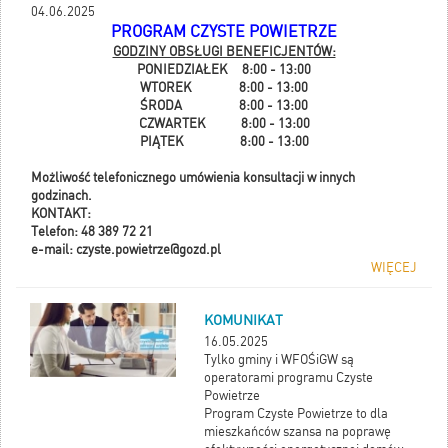
Termin: 31.07.2025r.
04.06.2025
(Czwartek)
PROGRAM CZYSTE POWIETRZE
GODZINY OBSŁUGI BENEFICJENTÓW:
W godzinach: 15:00-17:00
PONIEDZIAŁEK 8:00 - 13:00
WTOREK 8:00 - 13:00
ŚRODA 8:00 - 13:00
CZWARTEK 8:00 - 13:00
PIĄTEK 8:00 - 13:00
Możliwość telefonicznego umówienia konsultacji w innych
godzinach.
KONTAKT:
Telefon: 48 389 72 21
e-mail: czyste.powietrze@gozd.pl
WIĘCEJ
KOMUNIKAT
16.05.2025
Tylko gminy i WFOŚiGW są
operatorami programu Czyste
Powietrze
Program Czyste Powietrze to dla
mieszkańców szansa na poprawę