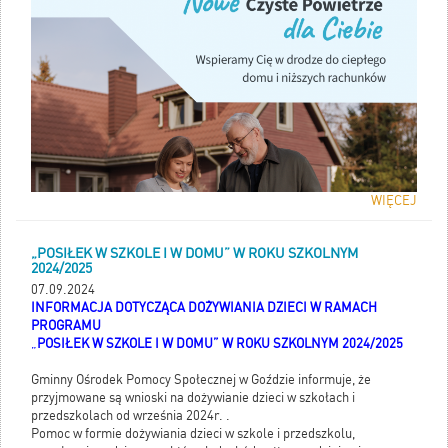
nieuczciwych wykonawców.
Kiedy współpraca z operatorem jest
obowiązkowa?
Jeśli starasz się
o
prefinansowanie
(czyli
wypłatę części środków przed
rozpoczęciem prac).
Jeśli ubiegasz się o
najwyższy
poziom dofinansowania
.
WIĘCEJ
Kiedy współpraca jest opcjonalna?
Jeśli ubiegasz się
o
podwyższony poziom
„POSIŁEK W SZKOLE I W DOMU” W ROKU SZKOLNYM
dofinansowani
a, ale nie
2024/2025
potrzebujesz prefinansowania.
07.09.2024
INFORMACJA DOTYCZĄCA DOŻYWIANIA DZIECI W RAMACH
Pracownik pełniący rolę OPERATORA
PROGRAMU
programu „Czyste Powietrze” w
„
POSIŁEK W SZKOLE I W DOMU” W ROKU SZKOLNYM 2024/2025
naszej Gminie jest dla Państwa
dostępny w Gminnym Ośrodku
Gminny Ośrodek Pomocy Społecznej w Goździe informuje, że
Pomocy Społecznej w Goździe
przyjmowane są wnioski na dożywianie dzieci w szkołach i
ul. Radomska 34, pokój nr 4, w
przedszkolach od września 2024r. .
następujących godzinach;
Pomoc w formie dożywiania dzieci w szkole i przedszkolu,