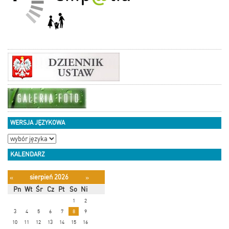
domowemu jednoosobowemu;
400 zł – gospodarstwu
domowemu wieloosobowemu
składającemu się z 2 do 3
osób;
500 zł – gospodarstwu
domowemu wieloosobowemu
składającemu się z 4 do 5
osób;
600 zł – gospodarstwu
domowemu wieloosobowemu
składającemu się z co
najmniej 6 osób.
WERSJA JĘZYKOWA
Zgodnie z art. 2 ust 8 w
przypadku gdy główne źródło
ogrzewania danego gospodarstwa
KALENDARZ
domowego jest zasilane energią
elektryczną i jest
wpisane lub
sierpień 2026
«
»
zgłoszone do centralnej ewidencji
emisyjności budynków, do dnia 1
Pn
Wt
Śr
Cz
Pt
So
Ni
kwietnia 2024 r.,
albo po tym dniu –
1
2
w przypadku głównych źródeł
3
4
5
6
7
8
9
ogrzewania zgłoszonych lub
10
11
12
13
14
15
16
wpisanych po raz pierwszy do