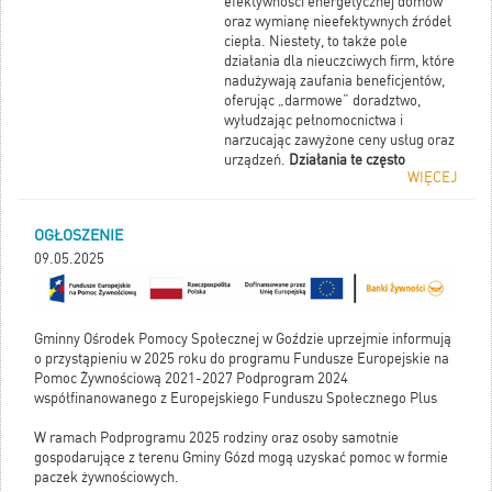
efektywności energetycznej domów
oraz wymianę nieefektywnych źródeł
ciepła. Niestety, to także pole
działania dla nieuczciwych firm, które
nadużywają zaufania beneficjentów,
oferując „darmowe” doradztwo,
wyłudzając pełnomocnictwa i
narzucając zawyżone ceny usług oraz
urządzeń.
Działania te często
WIĘCEJ
odbywają się z nieuprawnionym
użyciem logotypów programu i
instytucji publicznych, co wprowadza
OGŁOSZENIE
mieszkańców w błąd.
09.05.2025
Przypominamy, że jedynymi
oficjalnymi operatorami
programu Czyste Powietrze są
Gminny Ośrodek Pomocy Społecznej w Goździe uprzejmie informują
gminy oraz wojewódzkie
o przystąpieniu w 2025 roku do programu Fundusze Europejskie na
fundusze ochrony środowiska i
Pomoc Żywnościową 2021-2027 Podprogram 2024
gospodarki wodnej (WFOŚiGW).
współfinanowanego z Europejskiego Funduszu Społecznego Plus
W ramach Podprogramu 2025 rodziny oraz osoby samotnie
Prywatne firmy i osoby nie mają
gospodarujące z terenu Gminy Gózd mogą uzyskać pomoc w formie
prawa przedstawiać się jako
paczek żywnościowych.