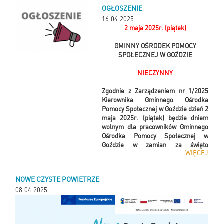
OPERATORA należy udzielenie
udostępniane wyłącznie firmom
OGŁOSZENIE
bezpłatnej pomocy Wnioskodawcom i
sprawdzonym, a wszelkie wątpliwości
Beneficjentom kwalifikującym się do
16.04.2025
powinny być zgłaszane do NFOŚiGW i
podwyższonego i najwyższego
2 maja 2025r. (piątek)
WFOŚiGW.
poziomu dofinansowania, w
Tylko aktywna postawa gminy
przygotowaniu i realizacji
GMINNY OŚRODEK POMOCY
pozwoli skutecznie chronić
przedsięwzięć mających na celu
SPOŁECZNEJ W GOŹDZIE
mieszkańców przed nadużyciami i
wymianę nieefektywnego źródła
wspierać wiarygodność programu.
ciepła oraz termomodernizację
NIECZYNNY
budynków mieszkalnych
jednorodzinnych z terenu gminy
Zgodnie z Zarządzeniem nr 1/2025
Gózd.
Kierownika Gminnego Ośrodka
Pomocy Społecznej w Goździe dzień 2
Operator programu „Czyste
maja 2025r. (piątek) będzie dniem
Powietrze” będzie prowadził
wolnym dla pracowników Gminnego
beneficjentów przez każdy etap
Ośrodka Pomocy Społecznej w
realizacji inwestycji – od podjęcia
Goździe w zamian za święto
WIĘCEJ
decyzji o rozpoczęciu realizacji, przez
przypadające w dniu 3 maja 2025r.
cały proces, aż do zakończenia
(sobota).
projektu i rozliczenia dotacji.
NOWE CZYSTE POWIETRZE
Wprowadzenie roli operatora ma na
08.04.2025
celu realną pomoc, szczególnie dla
osób starszych i ubogich, które mogą
mieć trudności z korzystaniem z
technologii oraz są narażone na