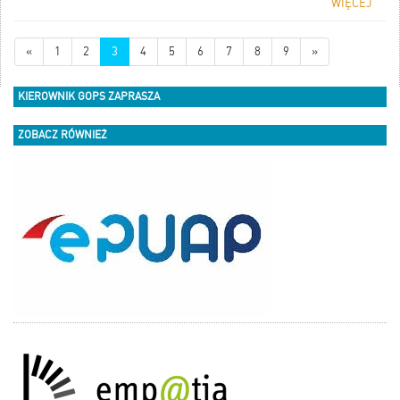
WIĘCEJ
energetycznego. Aby otrzymać
wsparcie finansowe, konieczne
będzie spełnienie wymagań
«
1
2
3
4
5
6
7
8
9
»
określonych w ustawie – w tym
przede wszystkim złożenie w gminie
właściwej ze względu na miejsce
KIEROWNIK GOPS ZAPRASZA
zamieszkania stosownego wniosku o
jego wypłatę.
ZOBACZ RÓWNIEŻ
Bon energetyczny przysługuje:
osobie w gospodarstwie
domowym jednoosobowym, w
którym wysokość
przeciętnego dochodu za 2023
r. na osobę nie przekracza
kwoty 2 500 zł,
osobie w gospodarstwie
domowym wieloosobowym, w
którym wysokość
przeciętnego dochodu za 2023
r. na osobę nie przekracza
kwoty 1 700 zł na osobę
Bon energetyczny przyznaje się w
wysokości:
300 zł – gospodarstwu