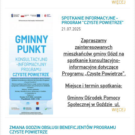
WIĘCEJ
SPOTKANIE INFORMACYJNE -
PROGRAM "CZYSTE POWIETRZE"
21.07.2025
Zapraszamy
zainteresowanych
mieszkańców gminy Gózd na
spotkanie konsultacyjno-
informacyjne dotyczące
Programu „Czyste Powietrze”.
Miejsce i termin spotkania:
Gminny Ośrodek Pomocy
Społecznej w Goździe ul.
WIĘCEJ
Radomska 34
Pokój nr 4
ZMIANA GODZIN OBSŁUGI BENEFICJENTÓW PROGRAMU
CZYSTE POWIETRZE